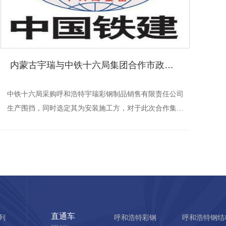
内蒙古宇瑞与中铁十六局集团合作市政围挡案例
中铁十六局采购呼和浩特宇瑞彩钢制品销售有限责任公司
呼
生产围挡，同时选定其为安装施工方，对于此次合作集团
责
公司给予肯定，从内蒙古市政围挡的生产加工到安装，都
成
严格按照要求并完成。 呼和浩特宇瑞彩钢制品销售有限责
长
任公司成立于2013年。位于呼和浩特市新城区鸿盛工业园
是
区凯祥钢材市场内，分公司位于呼市沙尔沁工业园区开放
逐渐分类
路。公司具有...
直通车
列
呼和浩特彩钢
呼和浩特钢结