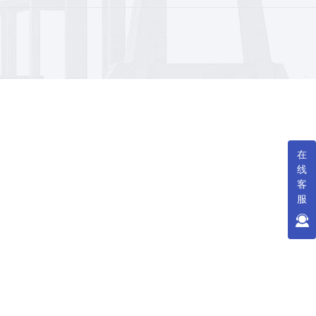
在
线
客
服